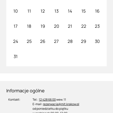
10
11
12
13
14
15
16
17
18
19
20
21
22
23
24
25
26
27
28
29
30
31
Informacje ogólne
Kontakt:
Tel.:
12 428 66 00
wew. 11
E-mail:
rezerwacja@mit.krakow.pl
od poniedziałku do piątku