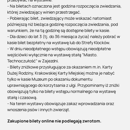
- Na biletach oznaczona jest godzina rozpoczęcia zwiedzania,
której zwiedzający winien przestrzegać.
- Pobierając bilet, zwiedzający może wskazać natomiast
późniejszą niż bieżąca godzinę rozpoczęcia zwiedzania, pod
warunkiem, że na tą godzinę są dostępne bilety w kasie.
-
Dla dzieci do lat 3 (tj. do 36 miesiąca życia) należy pobrać w
kasie bilet bezpłatny na wystawę lub do Strefy Klocków.
- W dniu nieodpłatnego wstępu obowiązują nieodpłatne
wejściówki wyłącznie na wystawę stałą "Miasto.
Technoczułość" w Zajezdni.
- Bilety zniżkowe przysługujące za okazaniem m.in. Karty
Dużej Rodziny, Krakowskiej Karty MIejskiej można je nabyć
tylko w kasie Muzeum po okazaniu dokumentu
uprawniającego do korzytsania z ulgi. Przypominamy iż zniżki
obowiązują tylko na bilety wstępu normalnego na wystawę
stałą i czasową.
- Na teren wystawy obowiązuje zakaz wprowadzania oraz
wnoszenia psów i innych zwierząt.
Zakupione bilety online nie podlegają zwrotom.