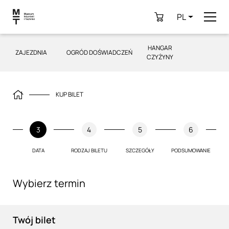
PL
HANGAR
ZAJEZDNIA
OGRÓD DOŚWIADCZEŃ
CZYŻYNY
KUP BILET
3
4
5
6
Wybierz termin
Twój bilet