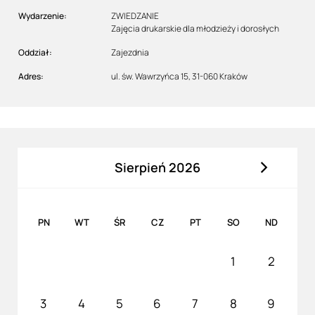
Wydarzenie:
ZWIEDZANIE
Zajęcia drukarskie dla młodzieży i dorosłych
Oddział:
Zajezdnia
Adres:
ul. św. Wawrzyńca 15, 31-060 Kraków
Sierpień 2026
PN
WT
ŚR
CZ
PT
SO
ND
1
2
3
4
5
6
7
8
9