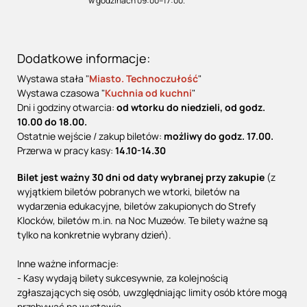
w godzinach 09:00–17:00.
Dodatkowe informacje:
Wystawa stała "
Miasto. Technoczułość
"
Wystawa czasowa "
Kuchnia od kuchni
"
Dni i godziny otwarcia:
od wtorku do niedzieli, od godz.
10.00 do 18.00.
Ostatnie wejście / zakup biletów:
możliwy do godz. 17.00.
Przerwa w pracy kasy:
14.10-14.30
Bilet jest ważny 30 dni od daty wybranej przy zakupie
(z
wyjątkiem biletów pobranych we wtorki, biletów na
wydarzenia edukacyjne, biletów zakupionych do Strefy
Klocków, biletów m.in. na Noc Muzeów. Te bilety ważne są
tylko na konkretnie wybrany dzień).
Inne ważne informacje:
- Kasy wydają bilety sukcesywnie, za kolejnością
zgłaszających się osób, uwzględniając limity osób które mogą
przebywać na wystawie.